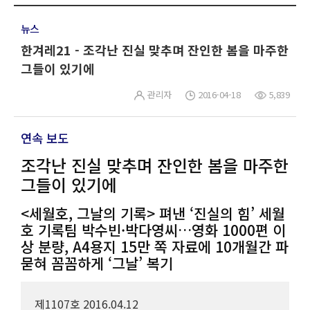
뉴스
한겨레21 - 조각난 진실 맞추며 잔인한 봄을 마주한
그들이 있기에
관리자
2016-04-18
5,839
연속 보도
조각난 진실 맞추며 잔인한 봄을 마주한
그들이 있기에
<세월호, 그날의 기록> 펴낸 ‘진실의 힘’ 세월
호 기록팀 박수빈·박다영씨…영화 1000편 이
상 분량, A4용지 15만 쪽 자료에 10개월간 파
묻혀 꼼꼼하게 ‘그날’ 복기
제1107호 2016.04.12