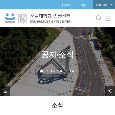
바
Korean
Home
Login
로
가
기
메
뉴
공지·소식
>
>
공지·소식
소식
소식