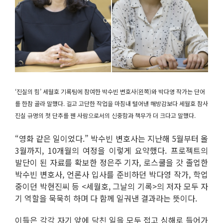
‘진실의 힘’ 세월호 기록팀에 참여한 박수빈 변호사(왼쪽)와 박다영 작가는 단어
를 한참 골라 말했다. 길고 고단한 작업을 마침내 털어낸 해방감보다 세월호 참사
진실 규명의 첫 단추를 꿴 사람으로서의 신중함과 책무가 더 크다고 말했다.
“영화 같은 일이었다.” 박수빈 변호사는 지난해 5월부터 올
3월까지, 10개월의 여정을 이렇게 요약했다. 프로젝트의
발단이 된 자료를 확보한 정은주 기자, 로스쿨을 갓 졸업한
박수빈 변호사, 언론사 입사를 준비하던 박다영 작가, 학업
중이던 박현진씨 등 <세월호, 그날의 기록>의 저자 모두 자
기 역할을 묵묵히 하며 다 함께 일궈낸 결과라는 뜻이다.
이들은 각각 자기 앞에 닥친 일을 모두 접고 심해로 들어가