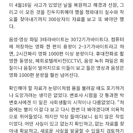
이 4월16일 사고가 있었던 날을 복원하고 해경과 선원, 그
리고 이 모든 것을 진두지휘해야 했을 청와대의 실수와 착
오를 찾아내기까지 300상자의 자료를 보고 또 봐야만 했
다.
음성·영상 파일 3테라바이트는 3072기가바이트다. 컴퓨터
에 저장하는 영화 한 편의 용량이 2~3기가바이트라고 하
면, 2시간짜리 영화 1000편 이상 분량이다. 휴대전화로 촬
영한 동영상, 폐회로텔레비전(CCTV), 음성 녹취 파일은 화
질이나 음질이 떨어지므로 이들이 보고 들은 영상과 음성은
영화 1000편 분량을 훨씬 넘어선다.
확인해야 할 자료가 눈덩이처럼 몸을 불려갈 때도 포기하거
나 도망가려는 생각은 없었다. 변호사 시험을 갓 통과한 박
변호사에겐 이 일은 사회생활의 시작이나 다름없었다. “처
음에는 빨리 이걸 다 보고 다시 한번 더 봐야겠다며 의욕적
으로 뛰어들었다. 하지만 막상 들여다보니 쉽지 않은 작업
이었다. 어떤 사실이 있고 없는지 확인하고, 없는 자료를 찾
아내 확보하고, 새로운 사실을 발굴할 수 있을지 검토하기