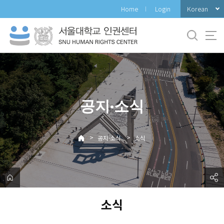
바
Korean
Home
Login
로
가
기
메
뉴
공지·소식
>
>
공지·소식
소식
소식