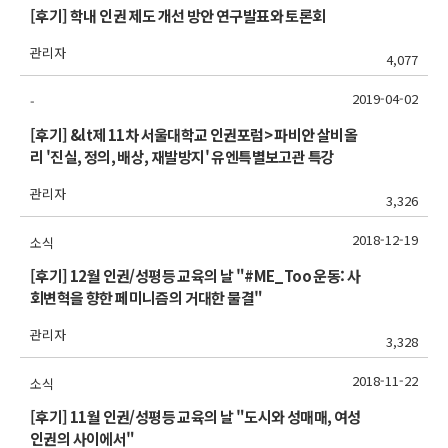
[후기] 학내 인권 제도 개선 방안 연구발표와 토론회
관리자
4,077
2019-04-02
-
[후기] &lt제 11차 서울대학교 인권포럼> 파비안 살비올
리 '진실, 정의, 배상, 재발방지' 유엔특별보고관 특강
관리자
3,326
2018-12-19
소식
[후기] 12월 인권/성평등 교육의 날 "#ME_Too 운동: 사
회변혁을 향한 페미니즘의 거대한 물결"
관리자
3,328
2018-11-22
소식
[후기] 11월 인권/성평등 교육의 날 "도시와 성매매, 여성
인권의 사이에서"