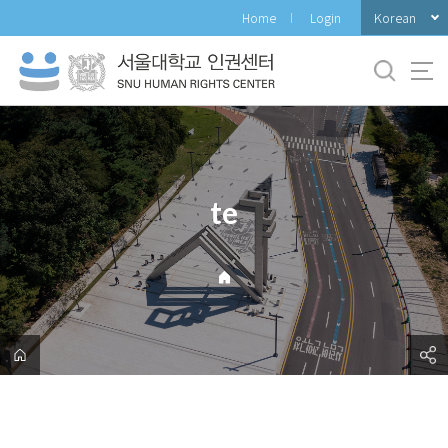
바
Korean
Home
Login
로
가
기
메
뉴
te