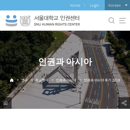
바
Korean
Home
Login
로
가
기
메
뉴
인권과 아시아
>
>
>
>
연구
학술행사
인권과 아시아
인권과 아시아 후기 2018