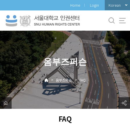
바
Korean
Home
Login
로
가
기
메
뉴
옴부즈퍼슨
>
>
옴부즈퍼슨
FAQ
FAQ