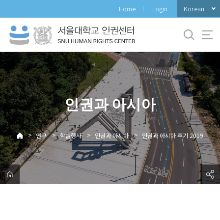
바
Korean
Home
Login
로
가
기
메
뉴
인권과 아시아
>
>
>
>
연구
학술행사
인권과 아시아
인권과 아시아 후기 2019