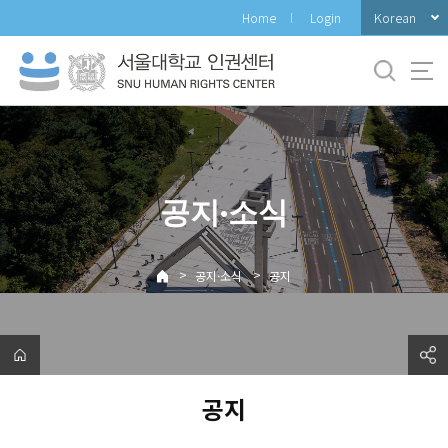
바
Korean
Home
Login
로
가
기
메
뉴
공지·소식
>
>
공지·소식
공지
공지