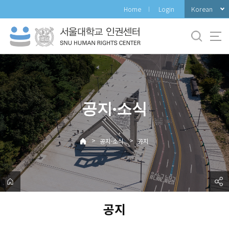
바
Korean
Home
Login
로
가
기
메
뉴
공지·소식
>
>
공지·소식
공지
공지