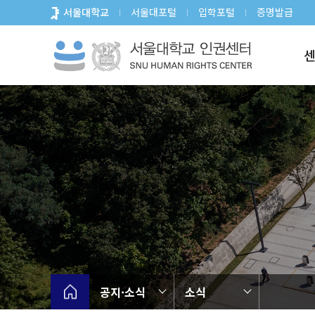
바
서울대학교
서울대포털
입학포털
증명발급
로
가
기
메
뉴
공지·소식
소식