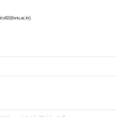
ics
82@
snu
.
ac
.
kr
)