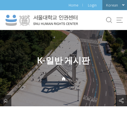
바
Korean
Home
Login
로
가
기
메
뉴
K-일반 게시판